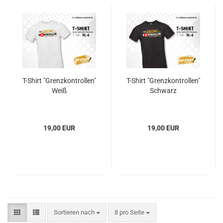
T-Shirt "Grenzkontrollen"
T-Shirt "Grenzkontrollen"
Weiß
Schwarz
19,00 EUR
19,00 EUR
Sortieren nach
pro Seite
Sortieren nach
8 pro Seite