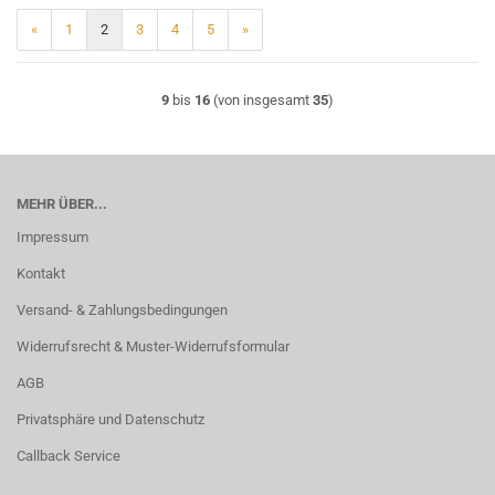
«
1
2
3
4
5
»
9
bis
16
(von insgesamt
35
)
MEHR ÜBER...
Impressum
Kontakt
Versand- & Zahlungsbedingungen
Widerrufsrecht & Muster-Widerrufsformular
AGB
Privatsphäre und Datenschutz
Callback Service