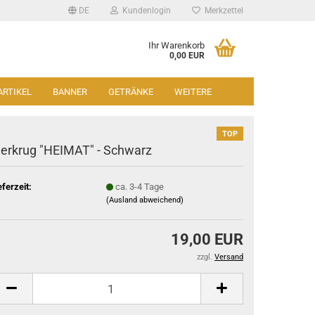
DE
Kundenlogin
Merkzettel
Ihr Warenkorb
0,00 EUR
ARTIKEL
BANNER
GETRÄNKE
WEITERE
TOP
ierkrug "HEIMAT" - Schwarz
eferzeit:
ca. 3-4 Tage
(Ausland abweichend)
19,00 EUR
zzgl.
Versand