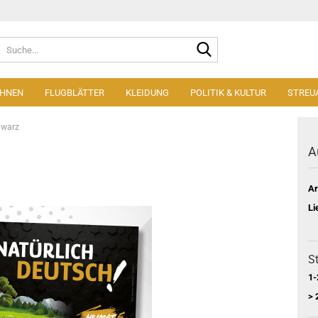
Suche...
AHNEN
FLUGBLÄTTER
KLEIDUNG
POLITIK & KULTUR
STREU
hwarz
A
Ar
Li
St
1-
> 