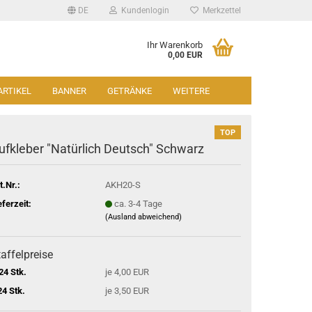
DE
Kundenlogin
Merkzettel
Ihr Warenkorb
0,00 EUR
ARTIKEL
BANNER
GETRÄNKE
WEITERE
TOP
ufkleber "Natürlich Deutsch" Schwarz
t.Nr.:
AKH20-S
eferzeit:
ca. 3-4 Tage
(Ausland abweichend)
affelpreise
24 Stk.
je 4,00 EUR
24 Stk.
je 3,50 EUR