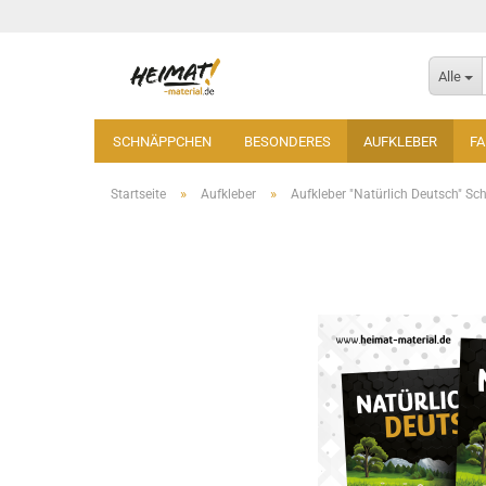
Alle
SCHNÄPPCHEN
BESONDERES
AUFKLEBER
F
»
»
Startseite
Aufkleber
Aufkleber "Natürlich Deutsch" Sc