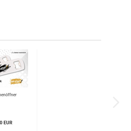
henöffner
50 EUR