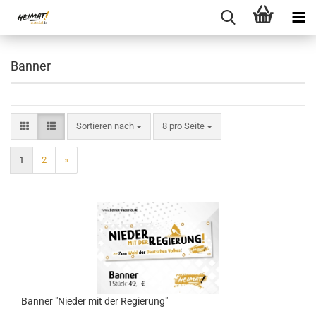
Banner
Sortieren nach
pro Seite
Sortieren nach
8 pro Seite
1
2
»
Banner "Nieder mit der Regierung"