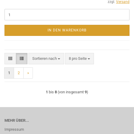
zzgl.
Versand
IN DEN WARENKORB
Sortieren nach
pro Seite
Sortieren nach
8 pro Seite
1
2
»
1
bis
8
(von insgesamt
9
)
MEHR ÜBER...
Impressum