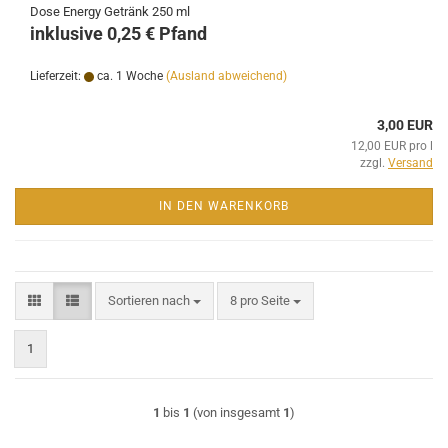
Dose Energy Getränk 250 ml
inklusive 0,25 € Pfand
Lieferzeit:
ca. 1 Woche
(Ausland abweichend)
3,00 EUR
12,00 EUR pro l
zzgl.
Versand
IN DEN WARENKORB
Sortieren nach
pro Seite
Sortieren nach
8 pro Seite
1
1
bis
1
(von insgesamt
1
)