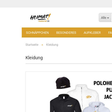
Alle
SCHNÄPPCHEN
BESONDERES
AUFKLEBER
F
»
Startseite
Kleidung
Kleidung