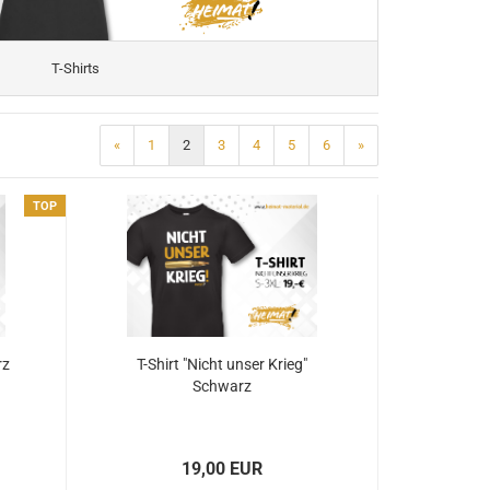
T-Shirts
«
1
2
3
4
5
6
»
TOP
rz
T-Shirt "Nicht unser Krieg"
Schwarz
19,00 EUR