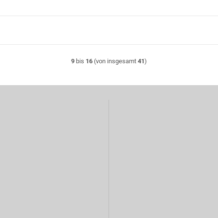
9
bis
16
(von insgesamt
41
)