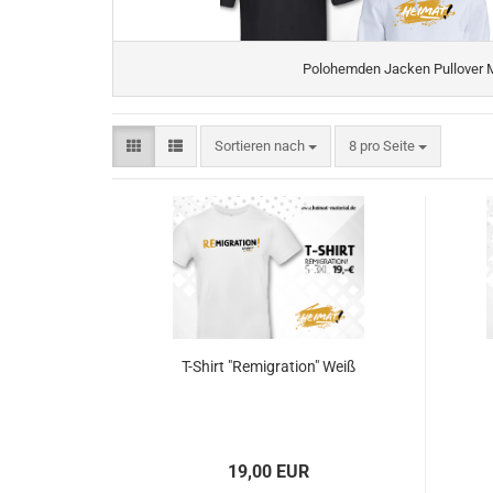
Polohemden Jacken Pullover 
Sortieren nach
pro Seite
Sortieren nach
8 pro Seite
T-Shirt "Remigration" Weiß
19,00 EUR