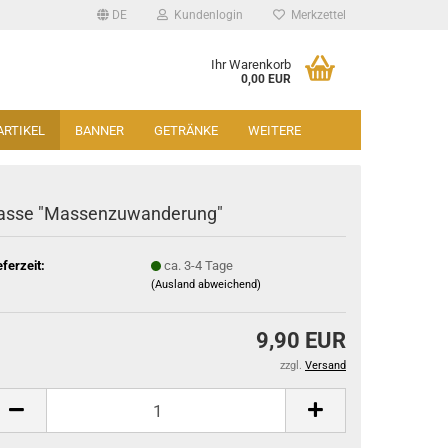
DE
Kundenlogin
Merkzettel
Ihr Warenkorb
0,00 EUR
ARTIKEL
BANNER
GETRÄNKE
WEITERE
asse "Massenzuwanderung"
eferzeit:
ca. 3-4 Tage
(Ausland abweichend)
9,90 EUR
zzgl.
Versand