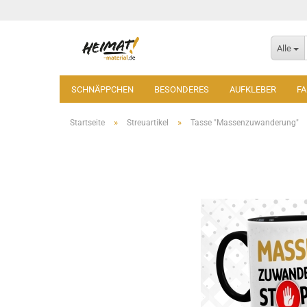
Alle
SCHNÄPPCHEN
BESONDERES
AUFKLEBER
F
»
»
Startseite
Streuartikel
Tasse "Massenzuwanderung"