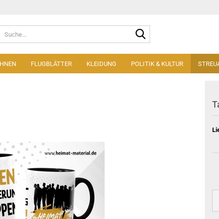
Suche...
AHNEN
FLUGBLÄTTER
KLEIDUNG
POLITIK & KULTUR
STREU
T
Li