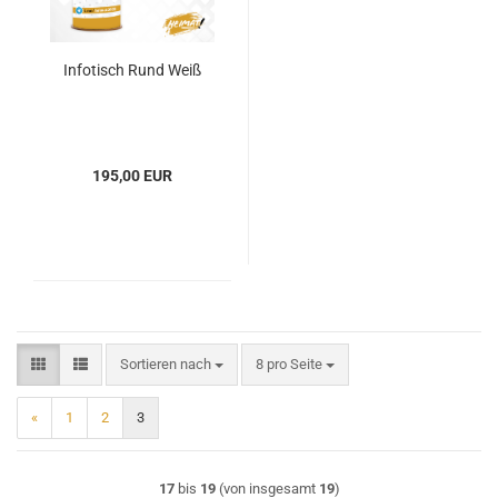
Infotisch Rund Weiß
195,00 EUR
Sortieren nach
pro Seite
Sortieren nach
8 pro Seite
«
1
2
3
17
bis
19
(von insgesamt
19
)