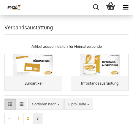
Verbandsaustattung
Artikel ausschließlich für Heimatverbände
Büroartikel
Infostandsausrüstung
Sortieren nach
pro Seite
Sortieren nach
8 pro Seite
«
1
2
3