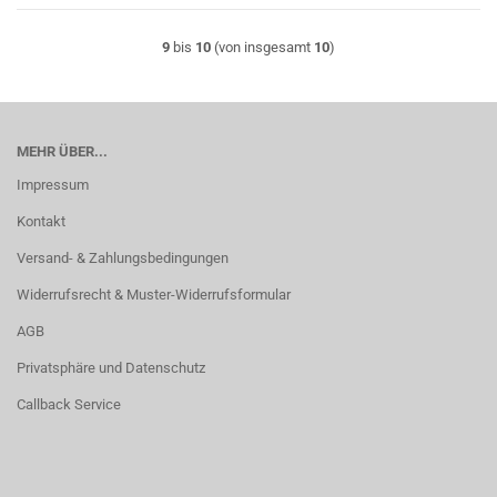
9
bis
10
(von insgesamt
10
)
MEHR ÜBER...
Impressum
Kontakt
Versand- & Zahlungsbedingungen
Widerrufsrecht & Muster-Widerrufsformular
AGB
Privatsphäre und Datenschutz
Callback Service