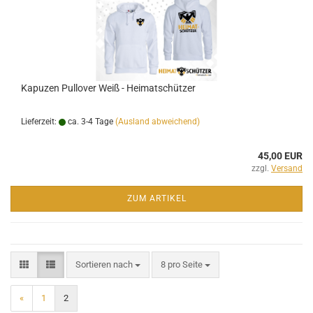
Kapuzen Pullover Weiß - Heimatschützer
Lieferzeit:
ca. 3-4 Tage
(Ausland abweichend)
45,00 EUR
zzgl.
Versand
ZUM ARTIKEL
Sortieren nach
pro Seite
Sortieren nach
8 pro Seite
«
1
2