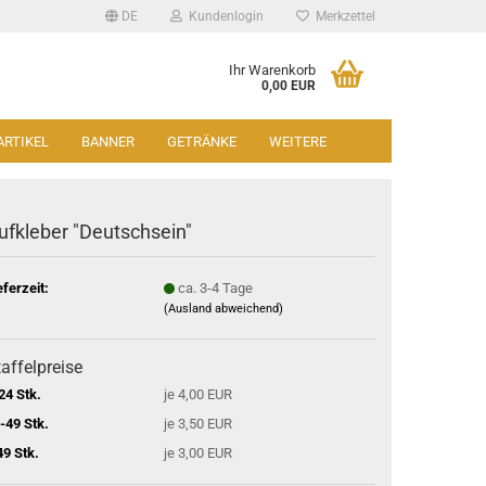
DE
Kundenlogin
Merkzettel
Ihr Warenkorb
0,00 EUR
ARTIKEL
BANNER
GETRÄNKE
WEITERE
ufkleber "Deutschsein"
eferzeit:
ca. 3-4 Tage
(Ausland abweichend)
affelpreise
24 Stk.
je 4,00 EUR
-49 Stk.
je 3,50 EUR
49 Stk.
je 3,00 EUR