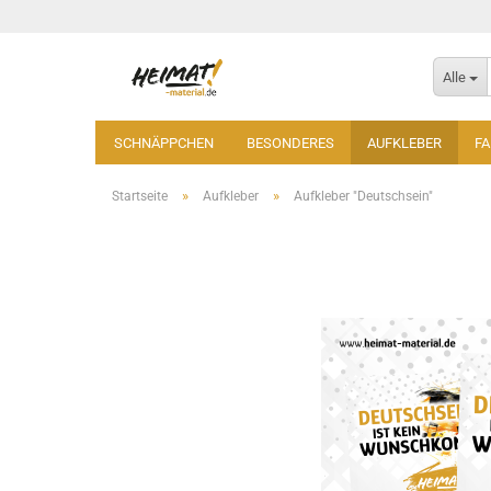
Alle
SCHNÄPPCHEN
BESONDERES
AUFKLEBER
F
»
»
Startseite
Aufkleber
Aufkleber "Deutschsein"