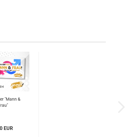
er "Mann &
rau"
00 EUR