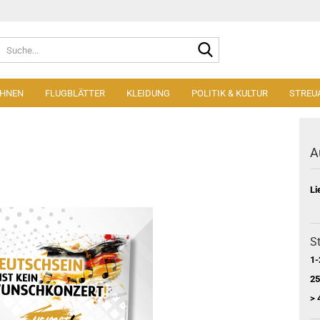
Suche...
AHNEN
FLUGBLÄTTER
KLEIDUNG
POLITIK & KULTUR
STREU
A
Li
St
1-
25
> 